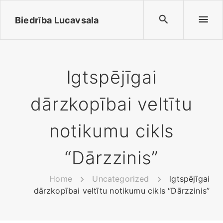
Biedrība Lucavsala
lgtspējīgai
dārzkopībai veltītu
notikumu cikls
“Dārzzinis”
Home
Uncategorized
lgtspējīgai
dārzkopībai veltītu notikumu cikls “Dārzzinis”