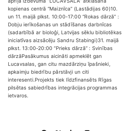
aprīļa izdevuma “LUCAVSALA” atklāšana
kopienas centrā “Maiznīca” (Lastādijas 60)10.
un 11. maijā plkst. 10:00-17:00 “Rokas dārzā” :
Dobju ierīkošanas un stādīšanas darbnīcas
(sadarbībā ar bioloģi, Latvijas sēklu bibliotēkas
iniciatīvas aizsācēju Sandru Stabingi)31. maijā
plkst. 13:00-20:00 “Prieks dārzā” : Svinības
dārzāPasākumus aicināti apmeklēt gan
Lucavsalas, gan citu mazdārziņu īpašnieki,
apkaimju biedrību pārstāvji un citi
interesenti.Projekts tiek līdzfinansēts Rīgas
pilsētas sabiedrības integrācijas programmas
ietvaros.