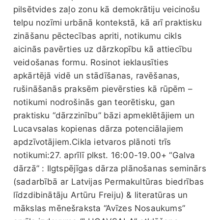
pilsētvides zaļo zonu kā demokrātiju veicinošu
telpu nozīmi urbānā kontekstā, kā arī praktisku
zināšanu pēctecības apriti, notikumu cikls
aicinās pavērties uz dārzkopību kā attiecību
veidošanas formu. Rosinot ieklausīties
apkārtējā vidē un stādīšanas, ravēšanas,
rušināšanās praksēm pievērsties kā rūpēm –
notikumi nodrošinās gan teorētisku, gan
praktisku “dārzzinību” bāzi apmeklētājiem un
Lucavsalas kopienas dārza potenciālajiem
apdzīvotājiem.Cikla ietvaros plānoti trīs
notikumi:27. aprīlī plkst. 16:00-19.00+ “Galva
dārzā” : Ilgtspējīgas dārza plānošanas seminārs
(sadarbībā ar Latvijas Permakultūras biedrības
līdzdibinātāju Artūru Freiju) & literatūras un
mākslas mēnešraksta “Avīzes Nosaukums”