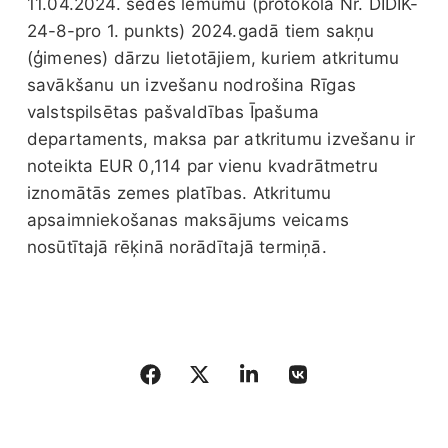
11.04.2024. sēdes lēmumu (protokola Nr. DIDIK-
24-8-pro 1. punkts) 2024.gadā tiem sakņu
(ģimenes) dārzu lietotājiem, kuriem atkritumu
savākšanu un izvešanu nodrošina Rīgas
valstspilsētas pašvaldības Īpašuma
departaments, maksa par atkritumu izvešanu ir
noteikta EUR 0,114 par vienu kvadrātmetru
iznomātās zemes platības. Atkritumu
apsaimniekošanas maksājums veicams
nosūtītajā rēķinā norādītajā termiņā.